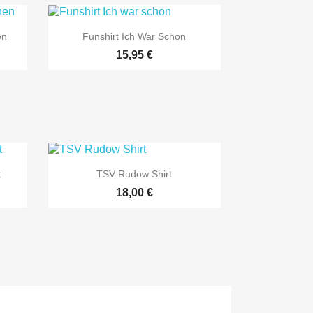

Vorschau
en
Funshirt Ich War Schon
15,95 €

Vorschau
t
TSV Rudow Shirt
18,00 €