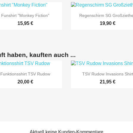


Vorschau
Vorschau
Funshirt "Monkey Fiction"
Regenschirm SG Großzieth
15,95 €
19,90 €
ft haben, kauften auch ...


Vorschau
Vorschau
Funktionsshirt TSV Rudow
TSV Rudow Invasions Shir
20,00 €
21,95 €
Aktuell keine Kunden-Kommentare