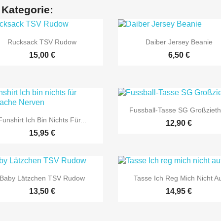
 Kategorie:


Vorschau
Vorschau
Rucksack TSV Rudow
Daiber Jersey Beanie
15,00 €
6,50 €

Vorschau
Fussball-Tasse SG Großziet

Vorschau
Funshirt Ich Bin Nichts Für...
12,90 €
15,95 €


Vorschau
Vorschau
Baby Lätzchen TSV Rudow
Tasse Ich Reg Mich Nicht A
13,50 €
14,95 €