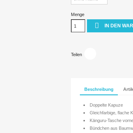
Menge

IN DEN WA
Teilen
Beschreibung
Arti
Doppelte Kapuze
Gleichfarbige, flache 
Känguru-Tasche vorn
Bündchen aus Baumwo