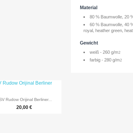
Material
80 % Baumwolle, 20 %
60 % Baumwolle, 40 % 
royal, heather green, hea
Gewicht
weiß - 260 g/m
2
farbig - 280 g/m
2

Vorschau
SV Rudow Orijinal Berliner...
20,00 €