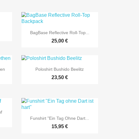

Vorschau
BagBase Reflective Roll-Top...
25,00 €

Vorschau
hen
Poloshirt Bushido Beelitz
23,50 €
uf

Vorschau
Funshirt "Ein Tag Ohne Dart...
15,95 €