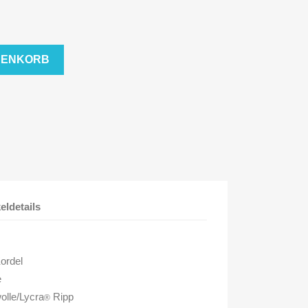
RENKORB
keldetails
Kordel
e
lle/Lycra
Ripp
®