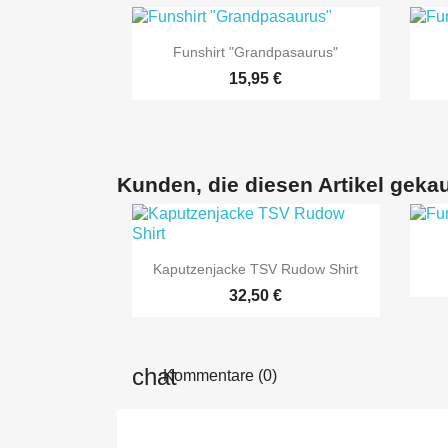

Vorschau
Funshirt "Grandpasaurus"
15,95 €
Kunden, die diesen Artikel gekau

Vorschau
Kaputzenjacke TSV Rudow Shirt
32,50 €
Kommentare (0)