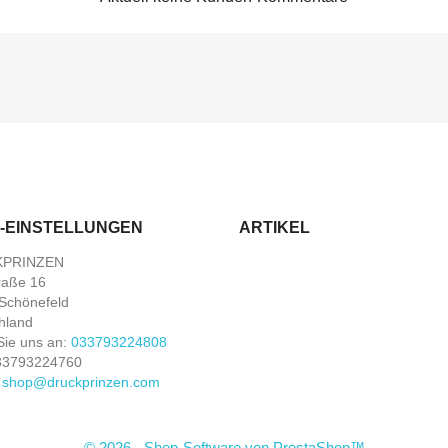
-EINSTELLUNGEN
ARTIKEL
PRINZEN
traße 16
Schönefeld
hland
Sie uns an:
033793224808
33793224760
:
shop@druckprinzen.com
© 2026 - Shop-Software von PrestaShop™