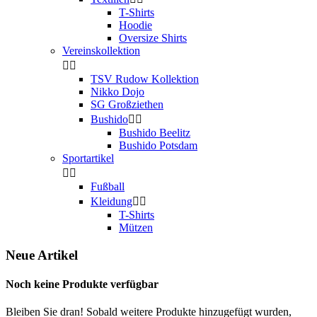
T-Shirts
Hoodie
Oversize Shirts
Vereinskollektion


TSV Rudow Kollektion
Nikko Dojo
SG Großziethen
Bushido


Bushido Beelitz
Bushido Potsdam
Sportartikel


Fußball
Kleidung


T-Shirts
Mützen
Neue Artikel
Noch keine Produkte verfügbar
Bleiben Sie dran! Sobald weitere Produkte hinzugefügt wurden,