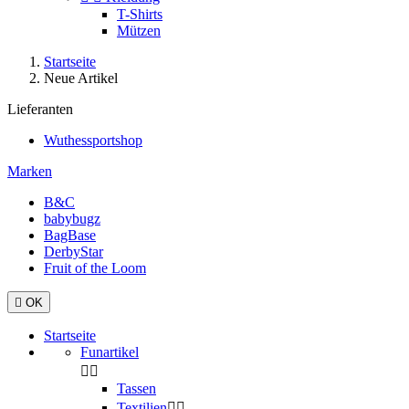
T-Shirts
Mützen
Startseite
Neue Artikel
Lieferanten
Wuthessportshop
Marken
B&C
babybugz
BagBase
DerbyStar
Fruit of the Loom

OK
Startseite
Funartikel


Tassen
Textilien

