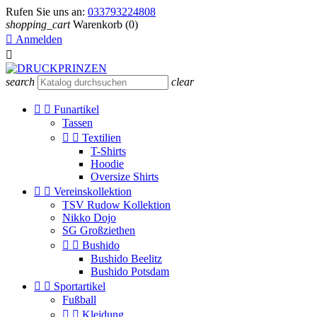
Rufen Sie uns an:
033793224808
shopping_cart
Warenkorb
(0)

Anmelden

search
clear


Funartikel
Tassen


Textilien
T-Shirts
Hoodie
Oversize Shirts


Vereinskollektion
TSV Rudow Kollektion
Nikko Dojo
SG Großziethen


Bushido
Bushido Beelitz
Bushido Potsdam


Sportartikel
Fußball


Kleidung